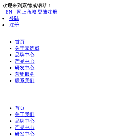
欢迎来到嘉德威钢琴！
EN
网上商城
登陆
注册
登陆
注册
首页
关于嘉德威
品牌中心
产品中心
研发中心
营销服务
联系我们
首页
关于我们
品牌中心
产品中心
研发中心