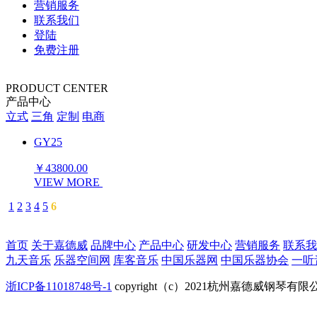
营销服务
联系我们
登陆
免费注册
PRODUCT CENTER
产品中心
立式
三角
定制
电商
GY25
￥43800.00
VIEW MORE
1
2
3
4
5
6
首页
关于嘉德威
品牌中心
产品中心
研发中心
营销服务
联系我
九天音乐
乐器空间网
库客音乐
中国乐器网
中国乐器协会
一听
浙ICP备11018748号-1
copyright（c）2021杭州嘉德威钢琴